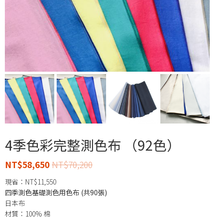
4季色彩完整測色布 （92色）
NT$
58,650
NT$
70,200
現省：
NT$
11,550
四季測色基礎測色用色布 (共90張)
日本布
材質：100% 棉