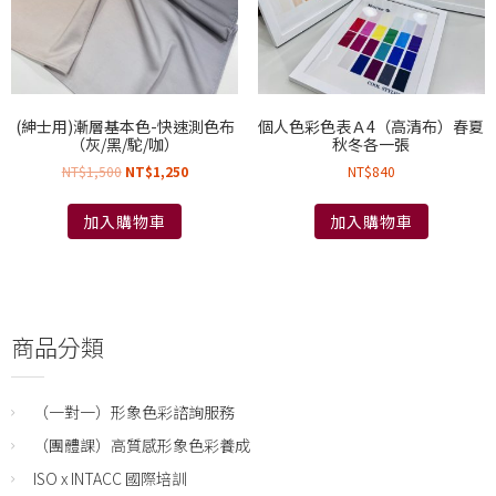
(紳士用)漸層基本色-快速測色布
個人色彩色表Ａ4（高清布）春夏
（灰/黑/駝/咖）
秋冬各一張
NT$
1,500
NT$
1,250
NT$
840
加入購物車
加入購物車
商品分類
（一對一）形象色彩諮詢服務
（團體課）高質感形象色彩養成
ISO x INTACC 國際培訓