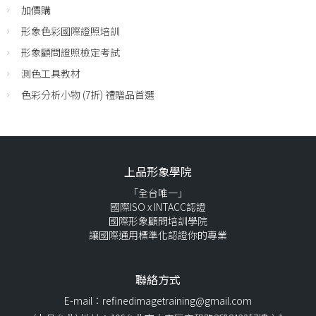
加價購
形象色彩國際證照培訓
形象顧問證照檢定考試
測色工具教材
色彩分析小物 (7折) 禮贈品首選
上品形象學院
「全台唯一」
國際ISO x INTACC認證
國際形象顧問培訓學院
讓國際通用標準化認證你的專業
聯絡方式
E-mail：refinedimagetraining@gmail.com