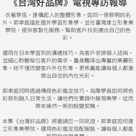
《台灣好品牌》電視專訪報導
衣著穿搭，建構起人的整體形象，如同一張鮮明的名
片。郭聿庭遠赴國外學習形象學，並在臺灣建立形象美
學院，提供客製化服務，幫助客戶找到適合自己的色
彩。
運用在日本學習到的溝通技巧，為客戶安排個人諮詢，
並細心聆聽每位客戶的需求，量身雕琢出專屬的美麗形
象。她不僅改變客戶外在形象，更希冀能讓每個人都激
發出自信的內在光彩。
郭聿庭同時透過傳授色彩鑑定技巧，指導學員如何將色
彩原則融入日常生活，讓他們在實踐中展現美學，從而
帶來煥然一新的蛻變契機。
本集《台灣好品牌》將邀請您一同見證，郭聿庭如何建
立形象美學院，運用色彩鑑定搭配服裝，讓每個人都能
展現自信與美麗。