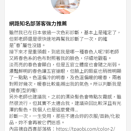
網路知名部落客強力推薦
雖然我已在日本做過一次色彩診斷，基本上是確定了，
但郭老師還是很快速地再幫我診斷了一次，的確
是"春"屬性沒錯。
接下來才是重頭戲，到底我是哪一種春色人呢?郭老師
又將春色系的色布對照著我的臉色，仔細地觀看。
淡而亮的春色會顯白，但是五官立體度也會隨之削弱。
濃豔鮮明的春色讓五官搶眼，但臉上的瑕疵也稍微明顯
了一點點。色溫偏冷的明春，及色溫偏暖的暖春，兩者
對照好幾次，暖春比較能襯出我的氣色。所以判斷我是
[暖春]型的喔!
另外老師也建議我，之前的漂染髮色會帶點灰霧感，雖
然很流行，但其實不太適合我，建議染回比較深且有光
澤的髮色。我個人也是這麼覺得...
診斷一次，一生受用，那些不適合妳的衣服/首飾/化妝
品，妳不會再被它們迷惑。
內容摘自西喜部落格：https://tpaobj.com/color-2/