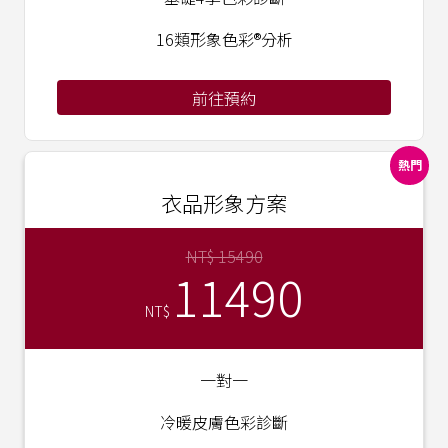
16類形象色彩®分析
前往預約
熱門
衣品形象方案
NT$ 15490
11490
NT$
一對一
冷暖皮膚色彩診斷