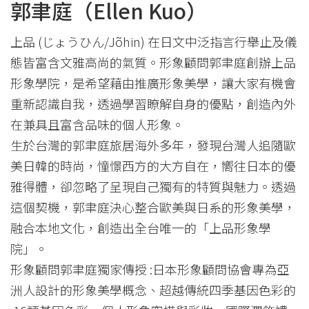
郭聿庭（Ellen Kuo）
上品 (じょうひん/Jõhin) 在日文中泛指言行舉止及儀
態皆富含文雅高尚的氣質。形象顧問郭聿庭創辦上品
形象學院，是希望藉由推廣形象美學，讓大家有機會
重新認識自我，透過學習瞭解自身的優點，創造內外
在兼具且富含品味的個人形象。
生於台灣的郭聿庭旅居海外多年，發現台灣人追隨歐
美日韓的時尚，憧憬西方的大方自在，嚮往日本的優
雅得體，卻忽略了呈現自己獨有的特質與魅力。透過
這個契機，郭聿庭決心整合歐美與日系的形象美學，
融合本地文化，創造出全台唯一的「上品形象學
院」。
形象顧問郭聿庭獨家傳授 :日本形象顧問協會專為亞
洲人設計的形象美學概念、超越傳統四季基因色彩的