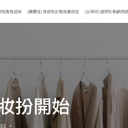
＋穿搭風格諮詢
(團體班) 質感色彩風格養成班
(台灣校) 國際形象顧問
妝扮開始
程：