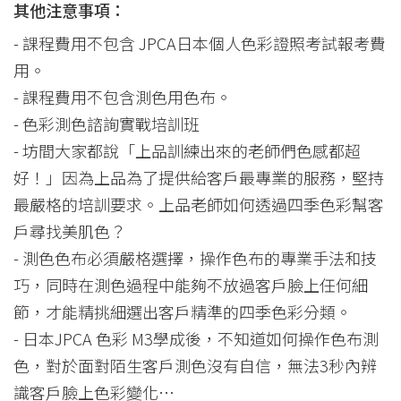
其他注意事項：
- 課程費用不包含 JPCA日本個人色彩證照考試報考費
用。
- 課程費用不包含測色用色布。
- 色彩測色諮詢實戰培訓班
- 坊間大家都說「上品訓練出來的老師們色感都超
好！」因為上品為了提供給客戶最專業的服務，堅持
最嚴格的培訓要求。上品老師如何透過四季色彩幫客
戶尋找美肌色？
- 測色色布必須嚴格選擇，操作色布的專業手法和技
巧，同時在測色過程中能夠不放過客戶臉上任何細
節，才能精挑細選出客戶精準的四季色彩分類。
- 日本JPCA 色彩 M3學成後，不知道如何操作色布測
色，對於面對陌生客戶測色沒有自信，無法3秒內辨
識客戶臉上色彩變化…