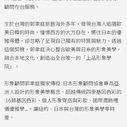
顧問在台服務。
生於台灣的郭聿庭旅居海外多年，發現台灣人追隨歐
美日韓的時尚，憧憬西方的大方自在，嚮往日本的優
雅得體，卻忽略了呈現自己獨有的特質與魅力。透過
這個契機，郭聿庭決心整合歐美與日系的形象美學，
融合本地文化，創造出全台唯一的「上品形象學
院」。
形象顧問郭聿庭獨家傳授 :日本形象顧問協會專為亞
洲人設計的形象美學概念、超越傳統四季基因色彩的
:16類基因色彩、個人形象穿搭與彩妝、國際潤飾禮
儀優雅學...。讓紐約、日本與台灣的形象美學零時
差。