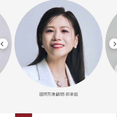
國際形象顧問-郭聿庭