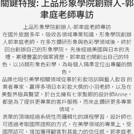
關鍵特搜: 上品形象學院創辦人-郭
聿庭老師專訪
上品形象學院創辦人-郭聿庭老師專訪
在國外旅居多年，吸收各領域專業知識，形象學院創辦
人郭聿庭老師，在多方鑽研形象與色彩學領域後，終於
回台創辦自己的形象學院。 先後經過美國與日本的洗
禮，累積豐富的個案資歷，郭聿庭也開創出自己的特
色，以16類形象色彩學，為每個人精準定位出專屬的顏
色。
品牌也吸引美學相關領域從事於彩妝培訓與藝人妝容 的
業者專家、贏得多項日本彩妝大獎的小羽老師，以及在
美髮界極具聲望，於台北擁有七家髮廊的設計師Anne，
都是為了提供更專業的客戶服務，而來此鑽研更多專業
領域。
表單的頂端經過系統性而邏輯化的課程學習，設計師也
可透過考取國際證照的方式，在美學領域的專業上，受
國際認可，增加獲得顧客對其能力的信任感。郭聿庭老