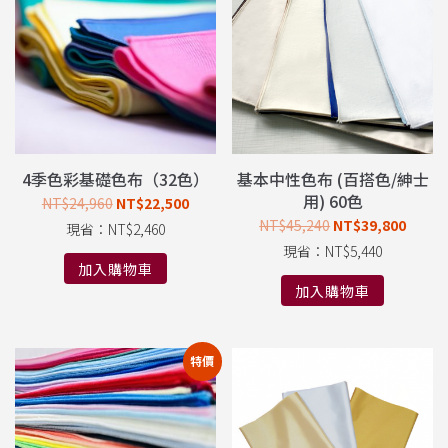
4季色彩基礎色布（32色）
基本中性色布 (百搭色/紳士
用) 60色
NT$
24,960
NT$
22,500
NT$
45,240
NT$
39,800
現省：
NT$
2,460
現省：
NT$
5,440
加入購物車
加入購物車
特價