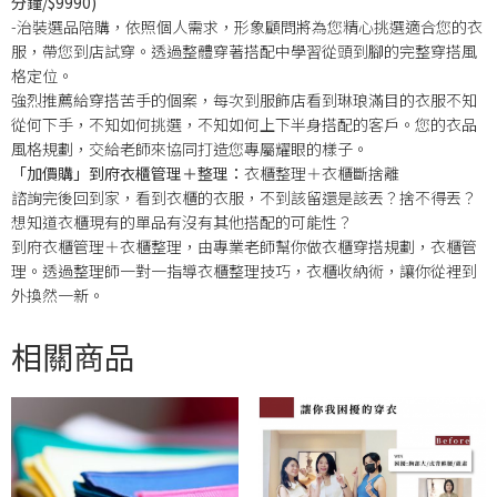
分鐘/$9990)
-治裝選品陪購，依照個人需求，形象顧問將為您精心挑選適合您的衣
服，帶您到店試穿。透過整體穿著搭配中學習從頭到腳的完整穿搭風
格定位。
強烈推薦給穿搭苦手的個案，每次到服飾店看到琳琅滿目的衣服不知
從何下手，不知如何挑選，不知如何上下半身搭配的客戶。您的衣品
風格規劃，交給老師來協同打造您專屬耀眼的樣子。
「加價購」到府衣櫃管理＋整理：
衣櫃整理＋衣櫃斷捨離
諮詢完後回到家，看到衣櫃的衣服，不到該留還是該丟？捨不得丟？
想知道衣櫃現有的單品有沒有其他搭配的可能性？
到府衣櫃管理＋衣櫃整理，由專業老師幫你做衣櫃穿搭規劃，衣櫃管
理。透過整理師一對一指導衣櫃整理技巧，衣櫃收納術，讓你從裡到
外換然一新。
相關商品