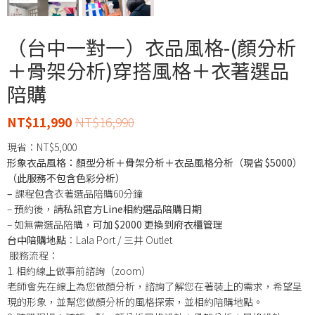
（台中一對一）衣品風格-(顏分析
＋骨架分析)穿搭風格＋衣著選品
陪購
NT$
11,990
NT$
16,990
現省：
NT$
5,000
形象衣品風格：顏型分析＋骨架分析＋衣品風格分析（現省 $5000）
（此服務不包含色彩分析）
–
課程
包含
衣著選品陪購60分鐘
– 預約後，請
私訊官方Line相約選品陪購日期
– 如無需選品陪購，
可加 $2000 更換到府衣櫃管理
台中陪購地點
：Lala Port / 三井 Outlet
服務流程：
1. 相約線上做事前諮詢（zoom）
老師會先在線上為您做顏分析，諮詢了解您在著裝上的需求，希望呈
現的形象，並幫您做顏分析的風格探索，並相約陪購地點。