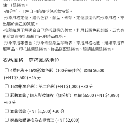
鍊…) 建議表。
-顏分析，了解自己的顏型與形象特質。
-形象風格定位，結合色彩、顏型，骨架，定位您適合的形象風格，穿
出屬於自己的質感。
-推薦給想了解適合自己穿搭風格的美女。利用12類色彩診斷、五官身
形診斷來穿出屬於自己的時尚風格。
-形象穿搭報告含：形象骨骼身型診斷表、穿搭風格地圖、建議穿搭衣
服單品、印花挑選建議表、飾品搭配建議表、眼鏡挑選建議表。
衣品風格＋穿搭風格地位
4季色彩＋16類形象色彩（100分最佳色）原價 $6500
(+
NT$
3,500
)
+
45 分
16類形象色彩：第二色彩 (+
NT$
1,000
)
+
30 分
彩妝潤飾 / 個人彩妝課程（顏分析）原價 $6500 (+
NT$
4,990
)
+
60 分
潤飾儀態 (+
NT$
1,500
)
+
30 分
選品陪購更換為衣櫃管理 (+
NT$
2,000
)