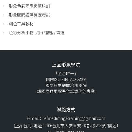
形象色彩國際證照培訓
形象顧問證照檢定考試
測色工具教材
色彩分析小物 (7折) 禮贈品首選
上品形象學院
「全台唯一」
國際ISO x INTACC認證
國際形象顧問培訓學院
讓國際通用標準化認證你的專業
聯絡方式
E-mail：refinedimagetraining@gmail.com
(上品台北) 地址：106台北市大安區安和路2段213號7樓之1