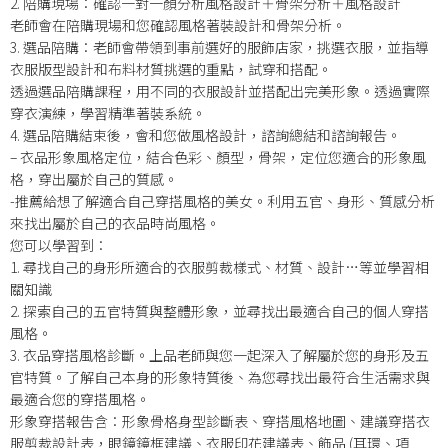
2. 陪購現場：確認一對一顏分析風格設計＋骨架分析＋風格設計
老師會在陪購現場和您確認風格著裝設計和骨架分析。
3. 選品陪購：老師會帶領到事前選好的服飾店家，挑選衣服，並指導
衣服版型設計和布料材質挑選的重點，試穿和搭配。
透過選品陪購課程，用不同的衣服設計並搭配出完美形象。透過實際
穿衣演練，學習精準著裝系統。
4. 選品陪購結束後，會和您做風格設計，諮詢總結和諮詢報告。
– 衣品形象風格定位，結合色彩、顏型，骨架，定位您適合的形象風
格，穿出屬於自己的質感。
-推薦給想了解適合自己穿搭風格的美女。利用五官、身形、質感分析
來找出屬於自己的衣品時尚風格。
您可以學習到：
1. 尋找自己的身形所適合的衣服剪裁樣式、材質、設計…等並學習相
關知識
2. 探索自己的五官特質與整體形象，並尋找出最適合自己的個人穿搭
風格。
3. 衣品穿搭風格診斷。上品老師與您一起深入了解屬於您的身形及五
官特質。了解自己本身的形象特質後、為您尋找出最符合生活需求與
最適合您的穿搭風格。
形象穿搭報告含：形象骨格身型診斷表、穿搭風格地圖、建議穿搭衣
服剪裁設計表，眼鏡鏡框建議、衣服印花建議表、飾品 (耳環、項