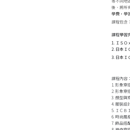
等不同地
後、將所
學費，學
課程包含：
課程學習
1. Ｉ
2. 日本
3. 日本
課程內容
1. 形象穿
2. 形象
3. 顏型
4. 服裝
5. ＩＣ
6. 時尚
7. 飾品
8. 神奇穿