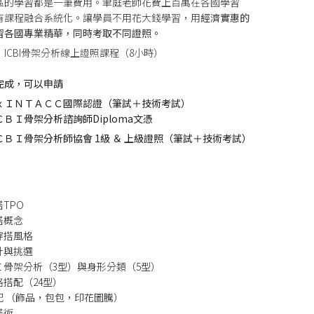
區的學習都是一筆費用。聿庭老師花費上百萬在各國學習
有課程融合系統化。讓學員不用花大錢學習，用
經濟實惠的
習各國專業精華，同時考取不同證照。
ICBI骨架分析線上證照課程（8小時）
完成，可以申請
ＳＯｘＩＮＴＡＣＣ國際認證（筆試＋技術考試）
ＩＣＢＩ骨架分析諮詢師Diploma文憑
ＩＣＢＩ骨架分析師協會 1級 ＆ 上級證照（筆試＋技術考試）
：
搭TPO
穿搭概念
與穿搭風格
設計與挑選
ＢＩ骨架分析（3型）與身形分類（5型）
風格搭配（24型）
搭配 （飾品，包包，印花圖騰）
搭術