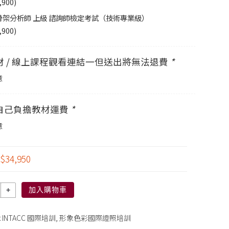
,900
)
I骨架分析師 上級 諮詢師檢定考試（技術專業級）
,900
)
材 / 線上課程觀看連結一但送出將無法退費
*
意
自己負擔教材運費
*
意
$34,950
加入購物車
 x INTACC 國際培訓
,
形象色彩國際證照培訓