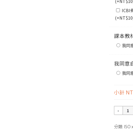
(+
NT$
10
ICB
(+
NT$
10
課本教
我同
我同意
我同
小計
NT
數
量
分類:
ISO