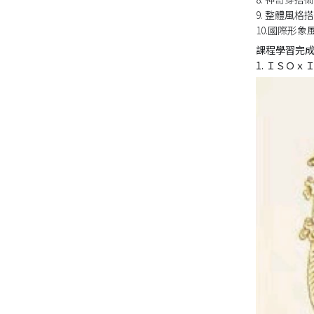
9. 整體風
10.國際形
課程學習完
1. ＩＳＯ