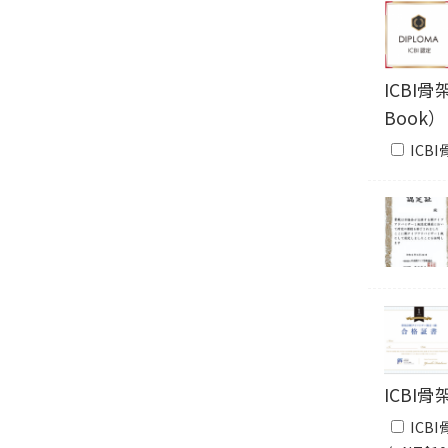
ICBI
Book）
ICBI
ICB
ICB