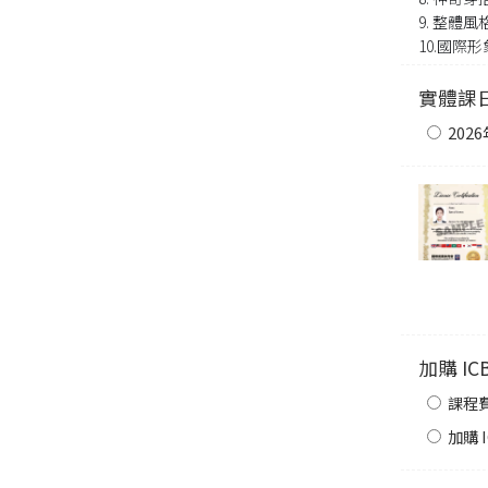
9. 整體
10.國際
實體課
202
加購 I
課程
加購 I