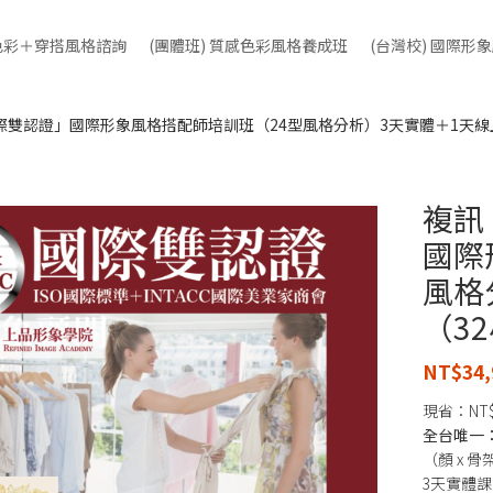
人色彩＋穿搭風格諮詢
(團體班) 質感色彩風格養成班
(台灣校) 國際形
ACC國際雙認證」國際形象風格搭配師培訓班（24型風格分析）3天實體＋1天線
複訊「
國際
風格
（3
NT$
34,
現省：
NT
全台唯一：「
（顏 x 
3天實體課