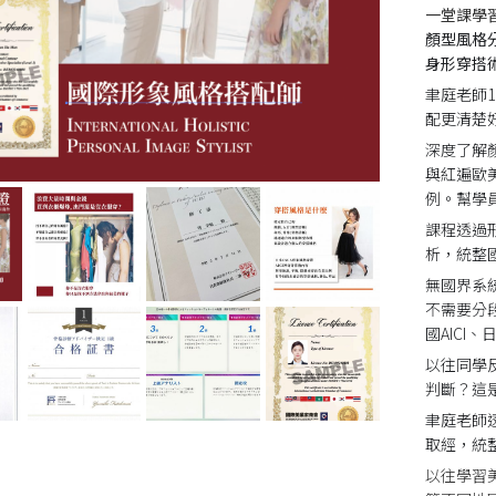
一堂課學習
顏型風格分
身形穿搭術
聿庭老師
配更清楚
深度了解
與紅遍歐
例。幫學
課程透過形
析，統整
無國界系
不需要分
國AICI
以往同學
判斷？這
聿庭老師
取經，統
以往學習美