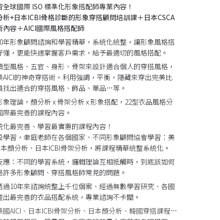
全球國際 ISO 標準化形象搭配師專業內容！
析+日本ICBI骨格診斷的形象穿搭顧問培訓課＋日本CSCA
內容＋AICI國際風格搭配師
10年形象顧問諮詢和學習精華，系統化統整，讓形象風格搭
好懂，更能快速掌握客戶需求，給予最適切的風格搭配。
顏型風格、五官、身形、骨架來設計適合個人的穿搭風格，
美AICI的神奇穿搭術，利用強調，平衡，隱藏來穿出完美比
員找出適合的穿搭風格、飾品、單品…等。
象理論，顏分析 x 骨架分析 x 形象搭配，22型衣品風格分
國際最完善的課程內容。
統化最完善、學習最實惠的課程內容！
段學習，聿庭老師在各個國家、不同形象顧問協會學習：美
、日本顏分析、日本ICBI骨架分析，將課程精華統整系統化。
反應：不同的學習系統，邏輯理論互相抵觸時，到底該如何
是許多形象顧問、穿搭風格師常見的問題。
透過10年來諮詢統整上千位個案、經過無數學習研究、各國
整出最完善的衣品搭配系統，專業諮詢不卡關。
國AICI、日本ICBI骨架分析、日本顏分析、韓國穿搭課程…