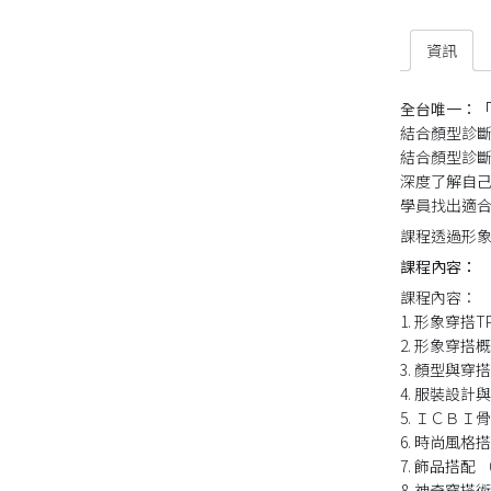
資訊
全台唯一：「I
結合顏型診斷
結合顏型診斷+
深度了解自己
學員找出適
課程透過形象
課程內容：
課程內容：
1. 形象穿搭T
2. 形象穿搭
3. 顏型與穿
4. 服裝設計
5. ＩＣＢ
6. 時尚風格
7. 飾品搭
8. 神奇穿搭