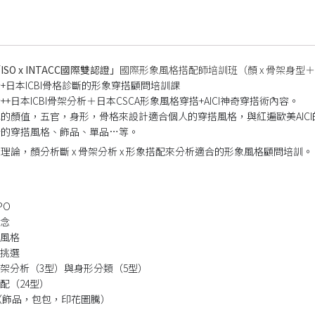
SO x INTACC國際雙認證」
國際形象風格搭配師培訓班（顏 x 骨架身型＋
+日本ICBI骨格診斷的形象穿搭顧問培訓課
+日本ICBI骨架分析＋日本CSCA形象風格穿搭+AICI神奇穿搭術內容。
的顏值，五官，身形，骨格來設計適合個人的穿搭風格，與紅遍歐美AIC
合的穿搭風格、飾品、單品…等。
理論，顏分析斷 x 骨架分析 x 形象搭配來分析適合的形象風格顧問培訓。
PO
概念
搭風格
與挑選
Ｉ骨架分析（3型）與身形分類（5型）
搭配（24型）
配 （飾品，包包，印花圖騰）
術