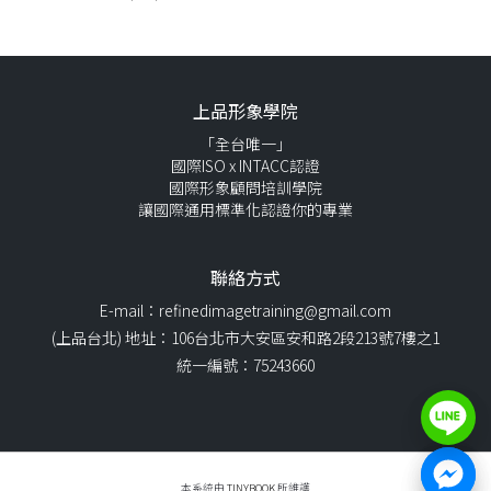
上品形象學院
「全台唯一」
國際ISO x INTACC認證
國際形象顧問培訓學院
讓國際通用標準化認證你的專業
聯絡方式
E-mail：refinedimagetraining@gmail.com
(上品台北) 地址：106台北市大安區安和路2段213號7樓之1
統一編號：75243660
本系統由
TINYBOOK
所維護