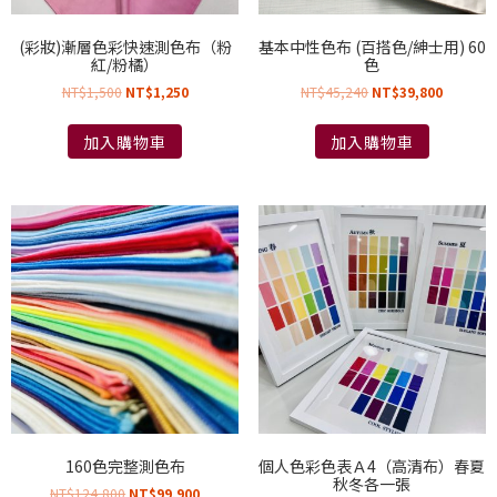
(彩妝)漸層色彩快速測色布（粉
基本中性色布 (百搭色/紳士用) 60
紅/粉橘）
色
NT$
1,500
NT$
1,250
NT$
45,240
NT$
39,800
加入購物車
加入購物車
160色完整測色布
個人色彩色表Ａ4（高清布）春夏
秋冬各一張
NT$
124,800
NT$
99,900