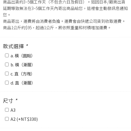
商品出貨約3~5個工作天（不包含六日及假日）。如因日本/廠商出貨
延期導致無法在3~5個工作天內寄出商品給您，這裡會主動發訊息通知
您。
商品寄出，運費將由消費者負擔。運費會由快遞公司貨到收取運費。
商品1公斤約$95，超過1公斤，將依照重量和材積增加運費。
款式選擇
*
a. 橫（圓點）
b. 橫（漸層）
c. 直（方塊）
d. 直（漸層）
尺寸
*
A3
A2 (+
NT$
330
)