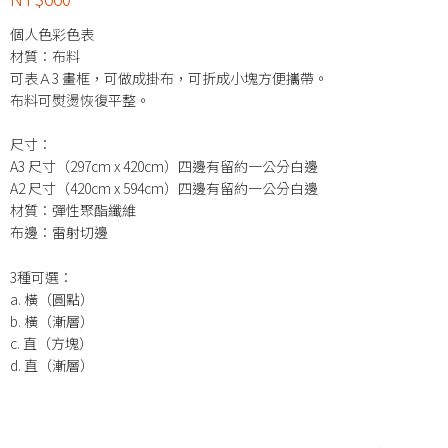
個人色彩色表
材質：布料
可表Ａ3 畫框，可做成掛布，可折成小塊方便攜帶。
布料可熨燙恢復平整。
尺寸：
A3 尺寸（297cm x 420cm）四邊有留約一公分白邊
A2 尺寸（420cm x 594cm）四邊有留約一公分白邊
材質：彈性聚酯纖維
布邊：雷射切邊
3種可選：
a. 橫（圓點）
b. 橫（漸層）
c. 直（方塊）
d. 直（漸層）