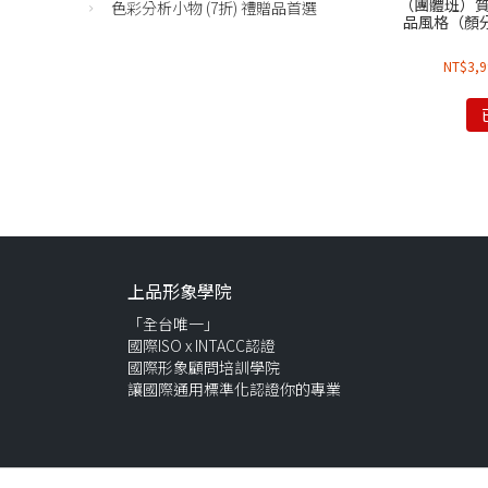
（團體班）
色彩分析小物 (7折) 禮贈品首選
品風格（顏
NT$
3,
上品形象學院
「全台唯一」
國際ISO x INTACC認證
國際形象顧問培訓學院
讓國際通用標準化認證你的專業