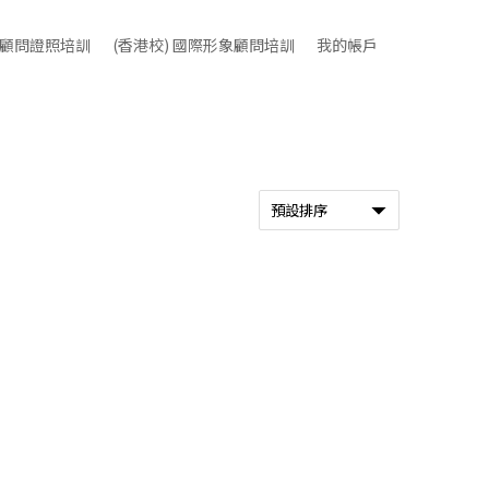
象顧問證照培訓
(香港校) 國際形象顧問培訓
我的帳戶