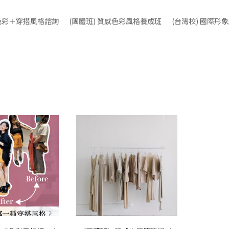
人色彩＋穿搭風格諮詢
(團體班) 質感色彩風格養成班
(台灣校) 國際形
果