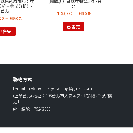
質感色彩風格師：衣
（團體班）質感衣櫃管理術-台
分析＋骨架分析）-
北
台北
NT$
3,990
剩餘 0 天
990
剩餘 0 天
已售完
已售完
聯絡方式
E-mail：refinedimagetraining@gmail.com
(上品台北) 地址：106台北市大安區安和路2段213號7樓
之1
統一編號：75243660