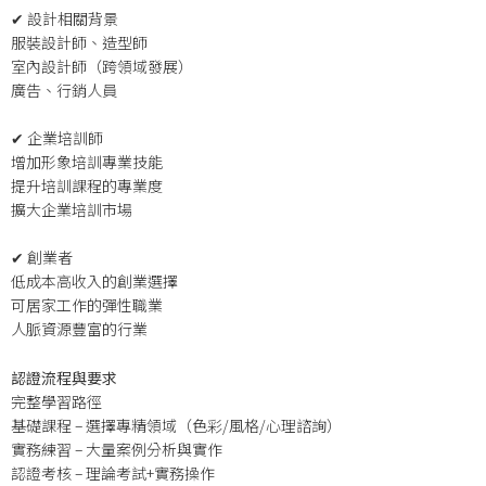
✔ 設計相關背景
服裝設計師、造型師
室內設計師（跨領域發展）
廣告、行銷人員
✔ 企業培訓師
增加形象培訓專業技能
提升培訓課程的專業度
擴大企業培訓市場
✔ 創業者
低成本高收入的創業選擇
可居家工作的彈性職業
人脈資源豐富的行業
認證流程與要求
完整學習路徑
基礎課程 – 選擇專精領域（色彩/風格/心理諮詢）
實務練習 – 大量案例分析與實作
認證考核 – 理論考試+實務操作