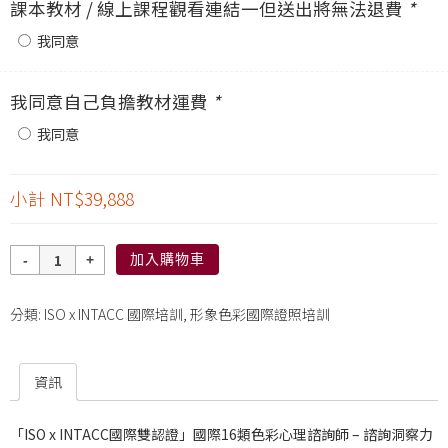
課本教材 / 線上課程觀看連結一但送出將無法退費
*
我同意
我同意自己負擔教材運費
*
我同意
小計
NT$39,888
數
加入購物車
量
分類:
ISO x INTACC 國際培訓
,
形象色彩國際證照培訓
資訊
「ISO x INTACC國際雙認證」國際16類色彩心理諮詢師 – 諮詢洞察力