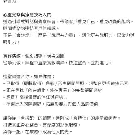
影響力。
心靈覺察與療癒技巧入門
透過引導式對話與覺察練習，帶領客戶看見自己，看見改變的起點。
顧問式諮詢連結客戶信賴感。
不是「會說話」，而是「說得有力量」，讓你更有說服力、感染力與
吸引力。
實作演練 + 個別指導 + 現場回饋
從學到做，課程中直接實戰演練，快速整合、立刻進化。
這堂課適合你，如果你是：
– 已取得（即將取得）色彩 / 形象顧問證照，想整合更多療癒元素
– 正在尋找「內在轉化 + 外在專業」的完整顧問系統
– 想提升高端個案的信任與連結力
– 準備進入國際視野，拓展影響力與個人品牌價值
讓你從「會搭配」的顧問，進階成「會轉化」的能量療癒者。
打造真正身心整合、有深度的形象服務，
與你一起，在療癒中成為他人的光。