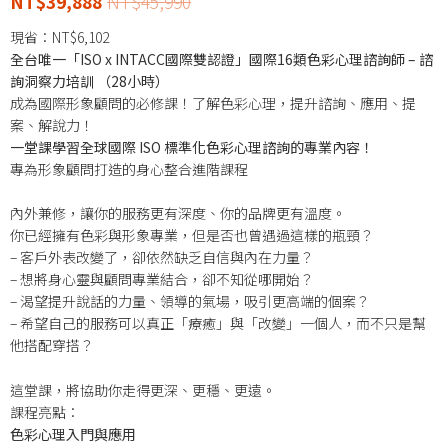
NT$
39,888
NT$
45,990
現省：
NT$
6,102
全台唯一「ISO x INTACC國際雙認證」國際16類色彩心理諮詢師 – 諮
詢洞察力培訓 （28小時）
成為國際形象顧問的必修課！了解色彩心理，提升諮詢、應用、提
案、解說力！
一堂課學習全球國際 ISO 標準化色彩心理諮詢的專業內容！
專為形象顧問打造的身心整合進階課程
內外兼修，讓你的服務更有深度、你的品牌更有溫度。
你已經擁有色彩與形象專業，但是否也曾遇過這樣的瓶頸？
– 客戶外表改變了，卻依然缺乏自信與內在力量？
– 想將身心靈與顧問專業結合，卻不知從哪開始？
– 渴望提升說話的力量、領導的氣場，吸引更高端的個案？
– 希望自己的服務可以真正「療癒」與「改變」一個人，而不只是幫
他搭配穿搭？
這堂課，將協助你走得更深、更穩、更遠。
課程亮點：
色彩心理入門與應用