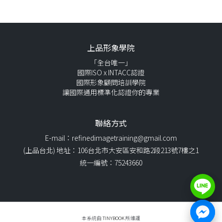
上品形象學院
「全台唯一」
國際ISO x INTACC認證
國際形象顧問培訓學院
讓國際通用標準化認證你的專業
聯絡方式
E-mail：refinedimagetraining@gmail.com
(上品台北) 地址：106台北市大安區安和路2段213號7樓之1
統一編號：75243660
本系統由
TINYBOOK
所維護