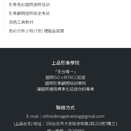
形象色彩國際證照培訓
形象顧問證照檢定考試
測色工具教材
色彩分析小物 (7折) 禮贈品首選
上品形象學院
「全台唯一」
國際ISO x INTACC認證
國際形象顧問培訓學院
讓國際通用標準化認證你的專業
聯絡方式
E-mail：refinedimagetraining@gmail.com
(上品台北) 地址：106台北市大安區安和路2段213號7樓之1
統一編號：75243660